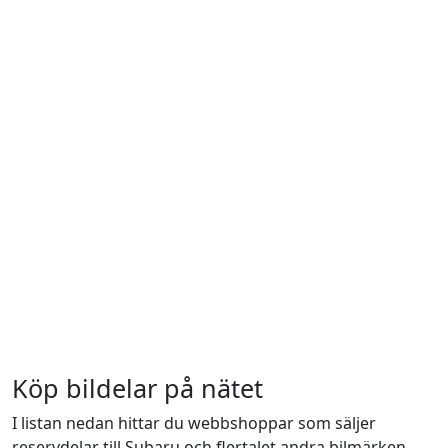
Köp bildelar på nätet
I listan nedan hittar du webbshoppar som säljer
reservdelar till Subaru och flertalet andra bilmärken.