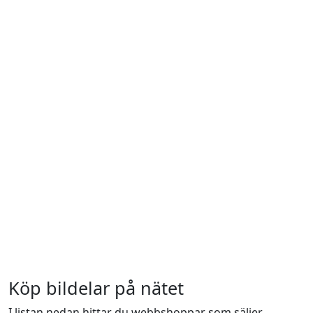
Köp bildelar på nätet
I listan nedan hittar du webbshoppar som säljer