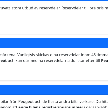
ruvats stora utbud av reservdelar. Reservdelar till bra pris
bilmärkena. Vanligtvis skickas dina reservdelar inom 48 timma
eot
och kan därmed ha reservdelarna du letar efter till
Peu
 bilar från Peugeot och de flesta andra biltillverkare. Du hi
 genom att
ange bilens registreringsnummer
i deras webb