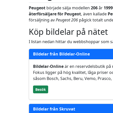
Peugeot
började sälja modellen
206
år
1999
återförsäljare för Peugeot
, även kallade
Pe
försäljning av
Peugeot 206
pågick totalt unde
Köp bildelar på nätet
I listan nedan hittar du webbshoppar som säl
Bildelar från Bildelar-Online
Bildelar-Online
är en reservdelsbutik på n
Fokus ligger på hög kvalitet, låga priser
såsom Bosch, Sachs, Beru, Vemo, Prasco,
Besök
Bildelar från Skruvat