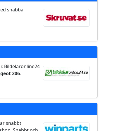
 med snabba
r. Bildelaronline24
geot 206
.
ttar snabbt
shop. Snabbt och