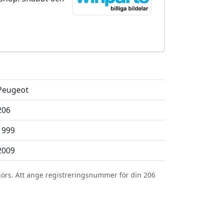
Peugeot
206
1999
2009
görs. Att ange registreringsnummer för din 206