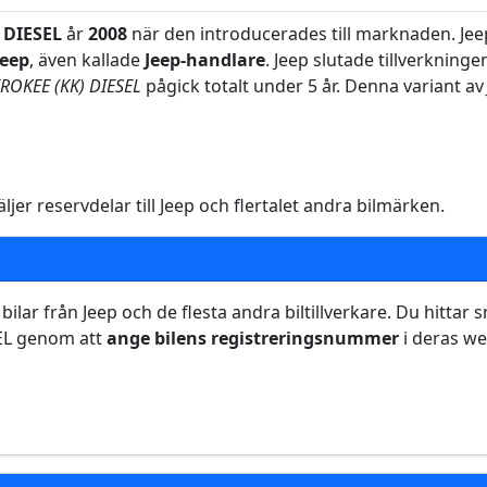
 DIESEL
år
2008
när den introducerades till marknaden. Jee
Jeep
, även kallade
Jeep-handlare
. Jeep slutade tillverkning
EROKEE (KK) DIESEL
pågick totalt under 5 år. Denna variant a
jer reservdelar till Jeep och flertalet andra bilmärken.
 bilar från Jeep och de flesta andra biltillverkare. Du hittar
EL genom att
ange bilens registreringsnummer
i deras w