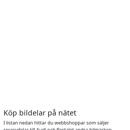
Köp bildelar på nätet
I listan nedan hittar du webbshoppar som säljer
reservdelar till Audi och flertalet andra bilmärken.